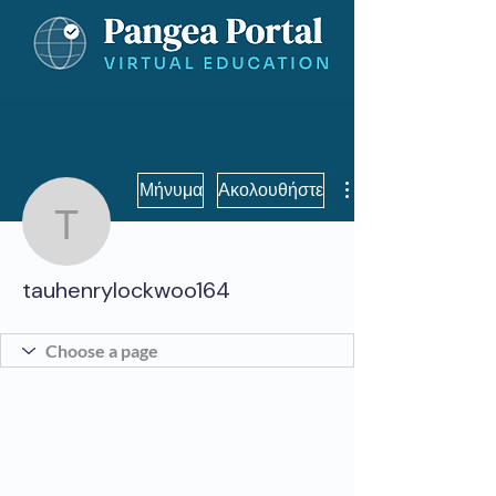
Μήνυμα
Ακολουθήστε
tauhenrylockwoo164
tauhenrylockwoo164