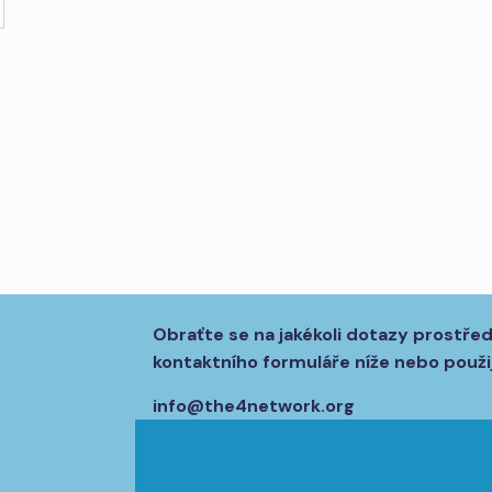
Obraťte se na jakékoli dotazy prostře
kontaktního formuláře níže nebo použij
info@the4network.org