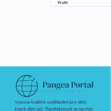
Profil
Vysoce kvalitní vzdělávání pro děti,
které děti učí. The4Network je na misi