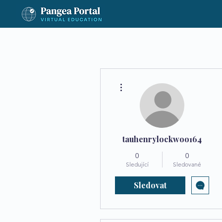
Další akce
tauhenrylockwoo164
0
0
Sledující
Sledované
Sledovat