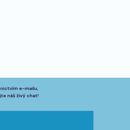
dnictvím e-mailu,
te náš živý chat!