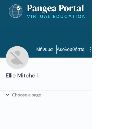
Μήνυμα
Ακολουθήστε
Ellie Mitchell
Pinnacle Student
Pinnacle Student
+
4