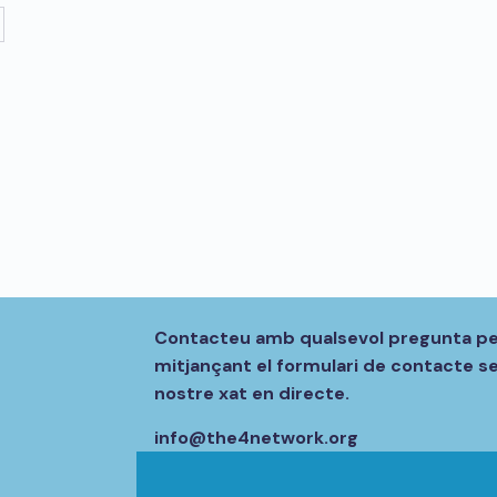
Contacteu amb qualsevol pregunta per
mitjançant el formulari de contacte se
nostre xat en directe.
info@the4network.org