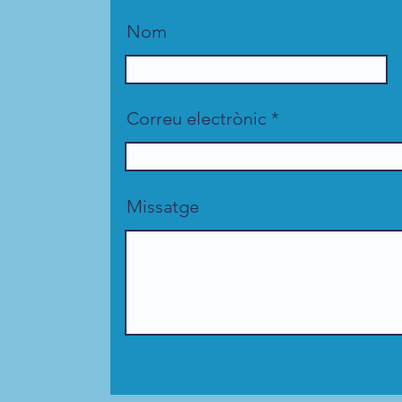
Nom
Correu electrònic
Missatge