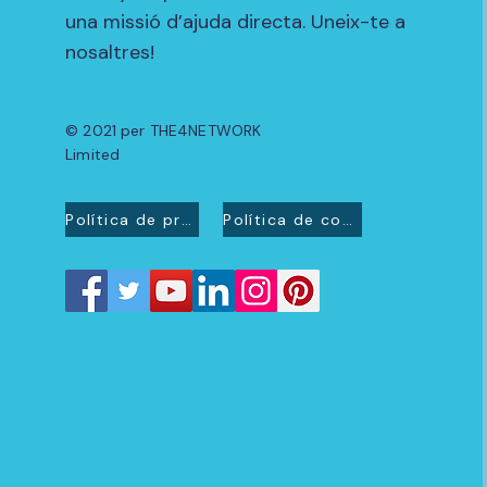
una missió d’ajuda directa. Uneix-te a
nosaltres!
© 2021 per THE4NETWORK
Limited
Política de privacitat
Política de cookies