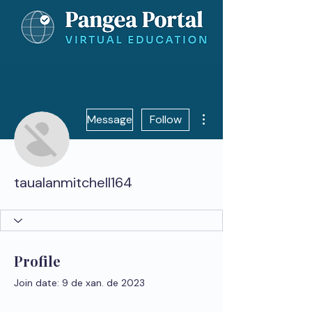
More actions
Message
Follow
taualanmitchell164
Profile
Join date: 9 de xan. de 2023