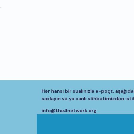
Hər hansı bir sualınızla e-poçt, aşağıda
saxlayın və ya canlı söhbətimizdən isti
info@the4network.org