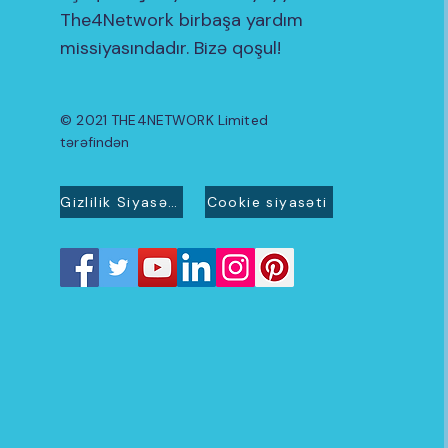
The4Network birbaşa yardım
missiyasındadır. Bizə qoşul!
© 2021 THE4NETWORK Limited
tərəfindən
Gizlilik Siyasəti
Cookie siyasəti