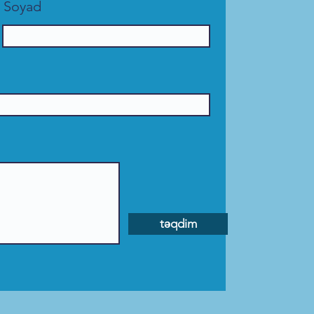
Soyad
təqdim