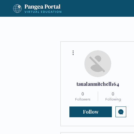
More actions
taualanmitchell164
0
0
Followers
Following
Follow