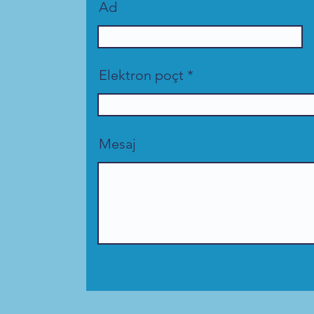
Ad
Elektron poçt
Mesaj