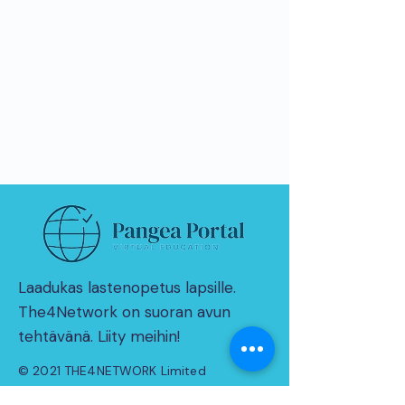
Laadukas lastenopetus lapsille.
The4Network on suoran avun
tehtävänä. Liity meihin!
© 2021 THE4NETWORK Limited