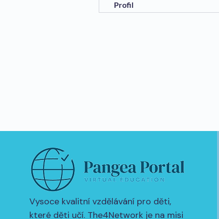
Profil
Vysoce kvalitní vzdělávání pro děti,
které děti učí. The4Network je na misi