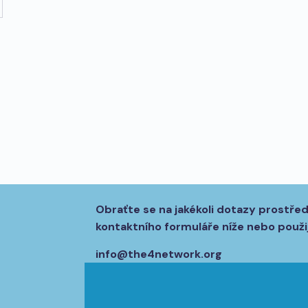
Obraťte se na jakékoli dotazy prostře
kontaktního formuláře níže nebo použij
info@the4network.org