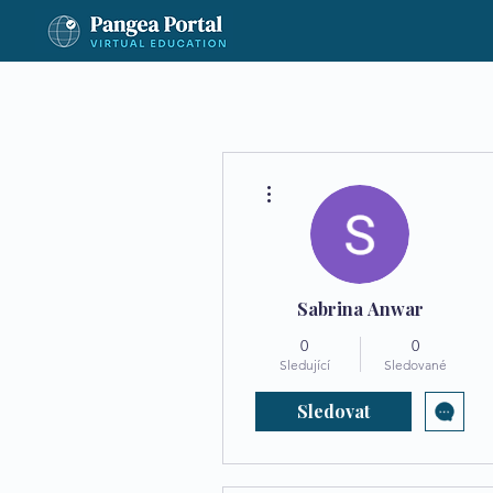
Další akce
Sabrina Anwar
0
0
Sledující
Sledované
Sledovat