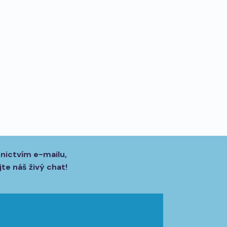
dnictvím e-mailu,
te náš živý chat!