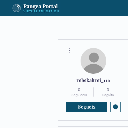
Més accions
rebekahrei_1111
0
0
Seguidors
Seguits
Segueix