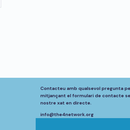
Contacteu amb qualsevol pregunta per
mitjançant el formulari de contacte se
nostre xat en directe.
info@the4network.org