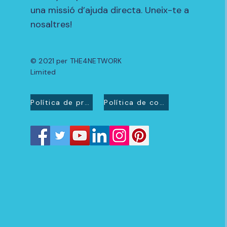
una missió d’ajuda directa. Uneix-te a
nosaltres!
© 2021 per THE4NETWORK
Limited
Política de privacitat
Política de cookies