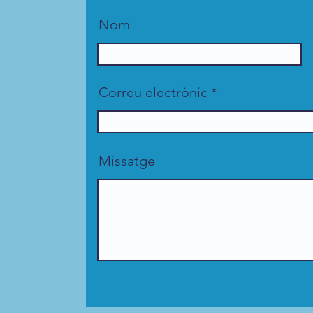
Nom
Correu electrònic
Missatge