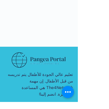
تعليم عالي الجودة للأطفال يتم تدريسه
من قبل الأطفال. إن مهمة
The4Network هي المساعدة
المباشرة. انضم إلينا!
© 2021 بواسطة THE4NETWORK المحدودة