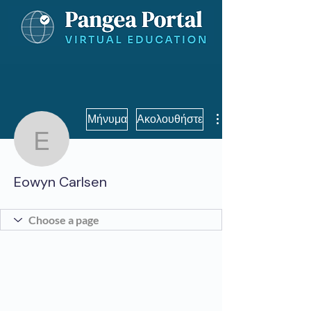
Μήνυμα
Ακολουθήστε
Eowyn Carlsen
Eowyn Carlsen