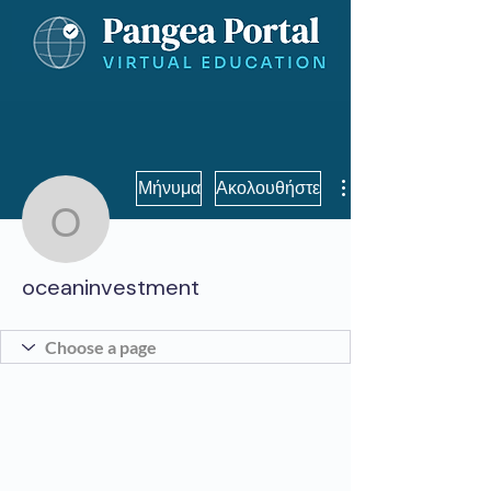
Μήνυμα
Ακολουθήστε
oceaninvestment
oceaninvestment