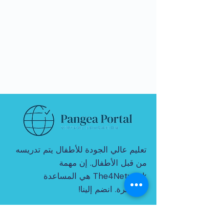
تعليم عالي الجودة للأطفال يتم تدريسه
من قبل الأطفال. إن مهمة
The4Network هي المساعدة
المباشرة. انضم إلينا!
© 2021 بواسطة THE4NETWORK المحدودة