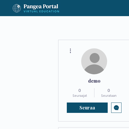
Lisää toimintoja
demo
0
0
Seuraajat
Seurataan
Seuraa