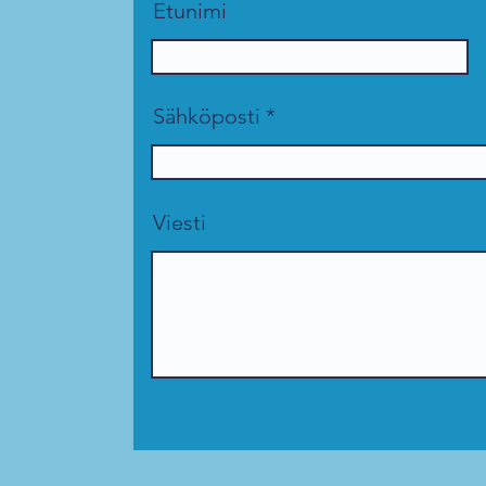
Etunimi
Sähköposti
Viesti