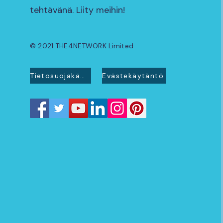
tehtävänä. Liity meihin!
© 2021 THE4NETWORK Limited
Tietosuojakäytäntö
Evästekäytäntö