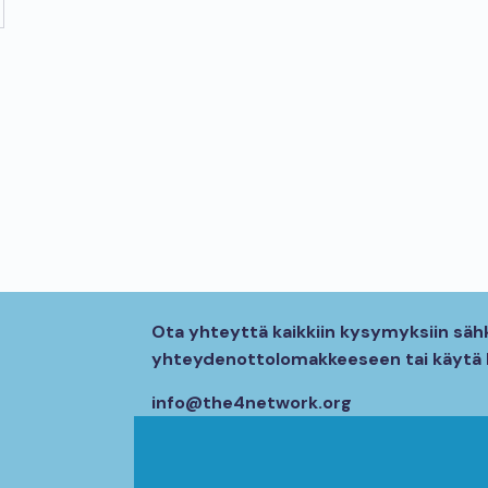
Ota yhteyttä kaikkiin kysymyksiin sähk
yhteydenottolomakkeeseen tai käytä l
info@the4network.org