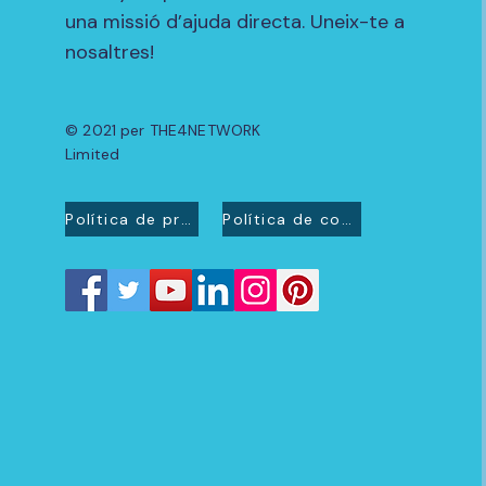
una missió d’ajuda directa. Uneix-te a
nosaltres!
© 2021 per THE4NETWORK
Limited
Política de privacitat
Política de cookies