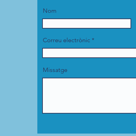
Nom
Correu electrònic
Missatge