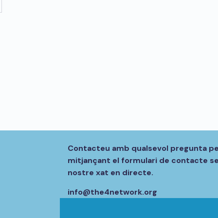
Contacteu amb qualsevol pregunta per
mitjançant el formulari de contacte se
nostre xat en directe.
info@the4network.org