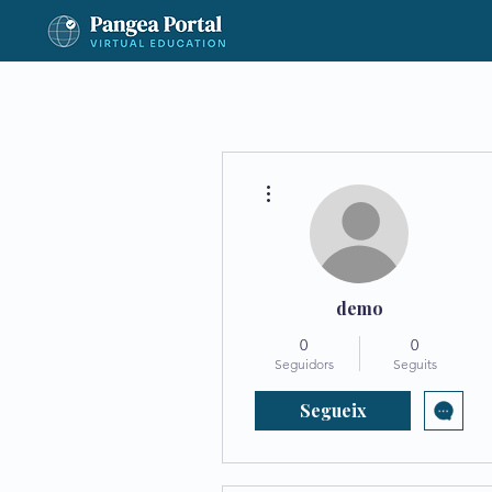
Més accions
demo
0
0
Seguidors
Seguits
Segueix