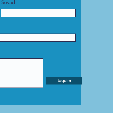
Soyad
təqdim