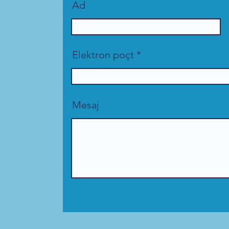
Ad
Elektron poçt
Mesaj