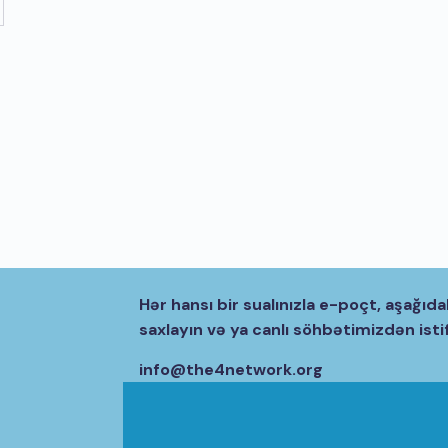
Hər hansı bir sualınızla e-poçt, aşağıda
saxlayın və ya canlı söhbətimizdən isti
info@the4network.org