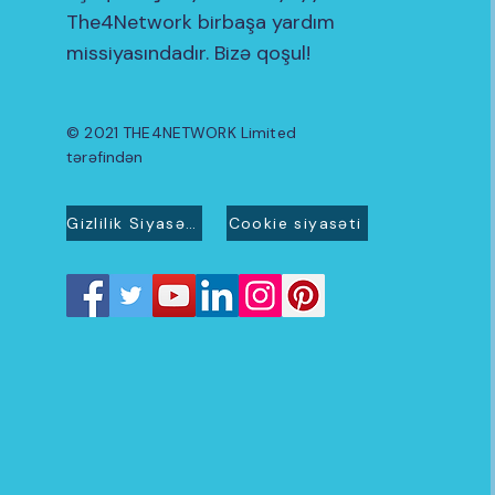
The4Network birbaşa yardım
missiyasındadır. Bizə qoşul!
© 2021 THE4NETWORK Limited
tərəfindən
Gizlilik Siyasəti
Cookie siyasəti