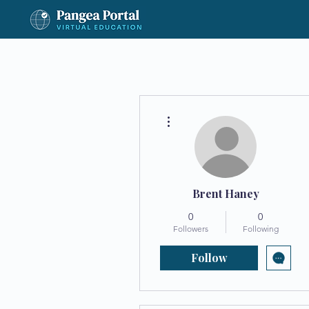
More actions
Brent Haney
0
0
Followers
Following
Follow