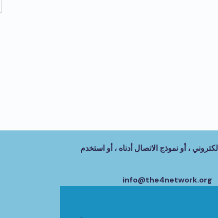
كتروني ، أو نموذج الاتصال أدناه ، أو استخدم
info@the4network.org