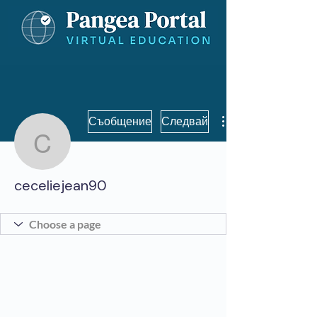
Съобщение
Следвай
ceceliejean90
ceceliejean90