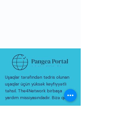
Uşaqlar tərəfindən tədris olunan
uşaqlar üçün yüksək keyfiyyətli
təhsil. The4Network birbaşa
yardım missiyasındadır. Bizə qoşul!
© 2021 THE4NETWORK Limited tərəfindən