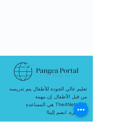
تعليم عالي الجودة للأطفال يتم تدريسه
من قبل الأطفال. إن مهمة
The4Network هي المساعدة
المباشرة. انضم إلينا!
© 2021 بواسطة THE4NETWORK المحدودة