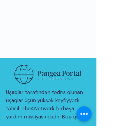
Uşaqlar tərəfindən tədris olunan
uşaqlar üçün yüksək keyfiyyətli
təhsil. The4Network birbaşa
yardım missiyasındadır. Bizə qoşul!
© 2021 THE4NETWORK Limited tərəfindən