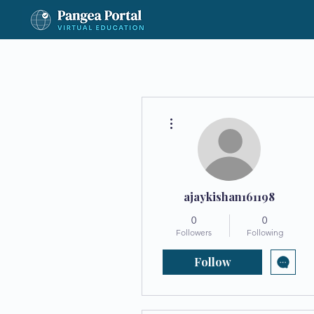
More actions
ajaykishan161198
0
0
Followers
Following
Follow