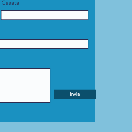
Casata
Invia