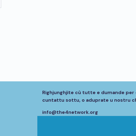
Righjunghjite cù tutte e dumande per 
cuntattu sottu, o aduprate u nostru ch
info@the4network.org