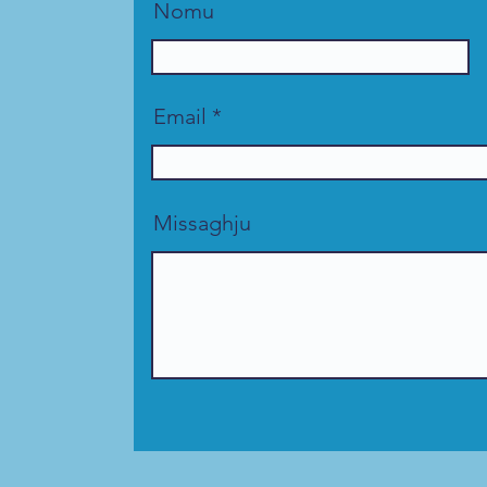
Nomu
Email
Missaghju