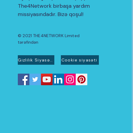
The4Network birbaşa yardım
missiyasındadır. Bizə qoşul!
© 2021 THE4NETWORK Limited
tərəfindən
Gizlilik Siyasəti
Cookie siyasəti