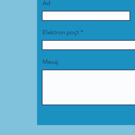
Ad
Elektron poçt
Mesaj