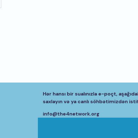
Hər hansı bir sualınızla e-poçt, aşağıda
saxlayın və ya canlı söhbətimizdən isti
info@the4network.org