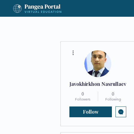
More actions
Javokhirkhon Nasrullaev
0
0
Followers
Following
Follow