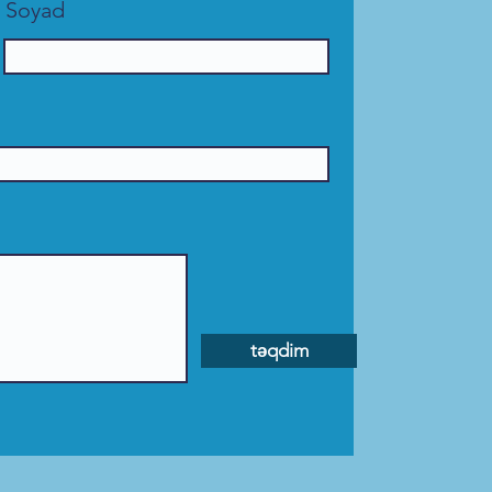
Soyad
təqdim