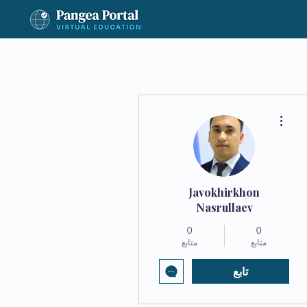
مزيد من الإجراءات
Javokhirkhon
Nasrullaev
0
0
متابع
متابع
تابع