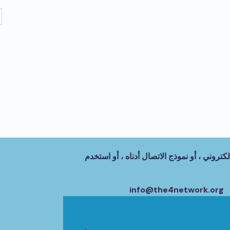
كتروني ، أو نموذج الاتصال أدناه ، أو استخدم
info@the4network.org