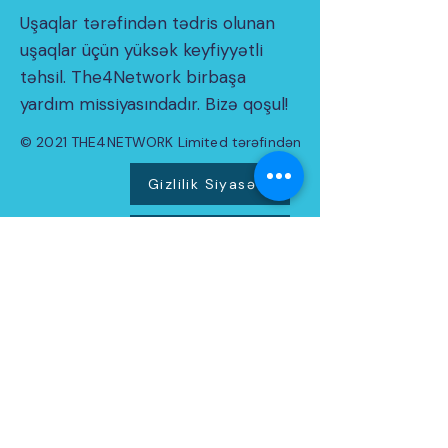
Uşaqlar tərəfindən tədris olunan
uşaqlar üçün yüksək keyfiyyətli
təhsil. The4Network birbaşa
yardım missiyasındadır. Bizə qoşul!
© 2021 THE4NETWORK Limited tərəfindən
Gizlilik Siyasəti
Cookie siyasəti