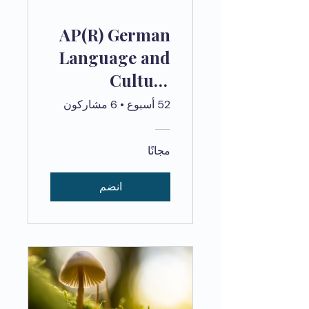
AP(R) German
Language and
Culture
WLG100
52 أسبوع
•
6 مشاركون
SelfPaced
مجانًا
انضم