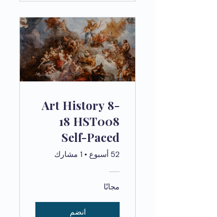
Art History 8-
18 HST008
Self-Paced
52 أسبوع
•
1 مشارك
مجانًا
انضم