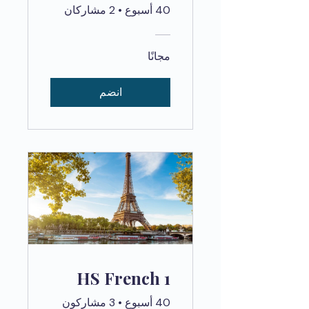
40 أسبوع
•
2 مشاركان
مجانًا
انضم
HS French 1
40 أسبوع
•
3 مشاركون