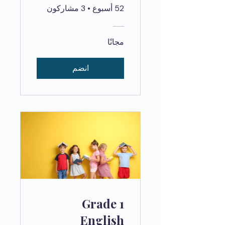
MANDATORY
52 أسبوع
•
3 مشاركون
مجانًا
انضم
Grade 1
English