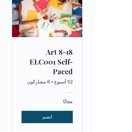
Art 8-18
ELC001 Self-
Paced
52 أسبوع
•
6 مشاركون
مجانًا
انضم