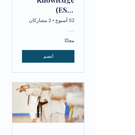
(ES) -
MANDATORY
52 أسبوع
•
2 مشاركان
مجانًا
انضم