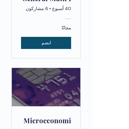
40 أسبوع
•
6 مشاركون
مجانًا
انضم
Microeconomi