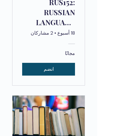
RUS152:
RUSSIAN
LANGUAGE
HISTORY 1
18 أسبوع
•
2 مشاركان
مجانًا
انضم