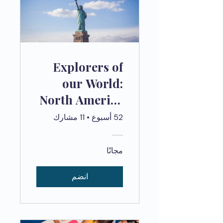
Explorers of
our World:
North America
GEO006 Self-
52 أسبوع
•
11 مشارك
مجانًا
انضم