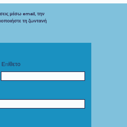
εις μέσω email, την
μοποιήστε τη ζωντανή
Επίθετο