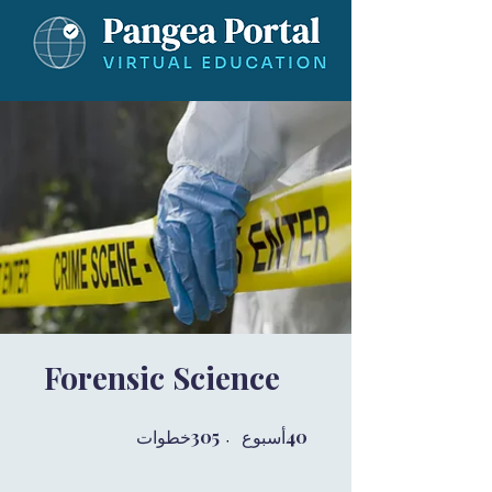
Forensic Science
40
40 أسبوع
305
305 خطوات
أسبوع
خطوات