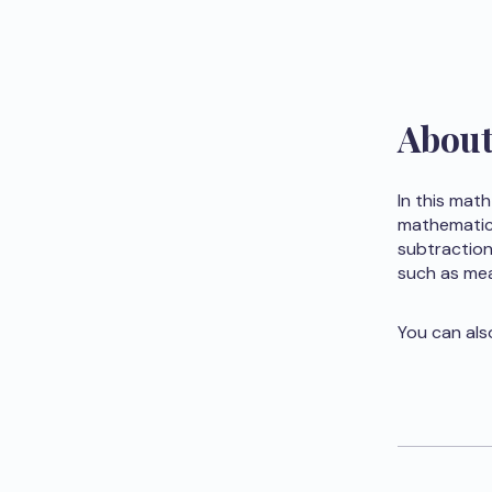
Abou
In this mat
mathematics
subtraction 
such as meas
You can als