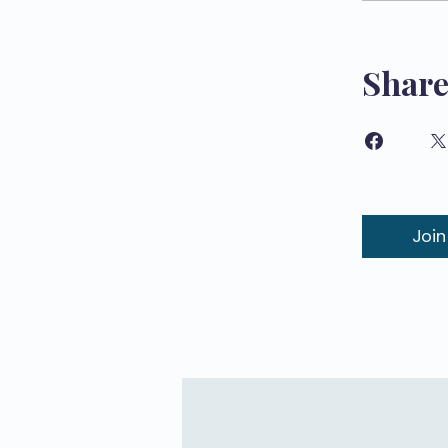
Shar
Join