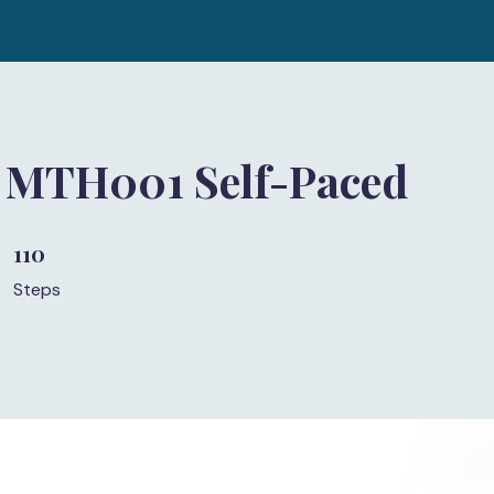
 MTH001 Self-Paced
110
110 Steps
Steps