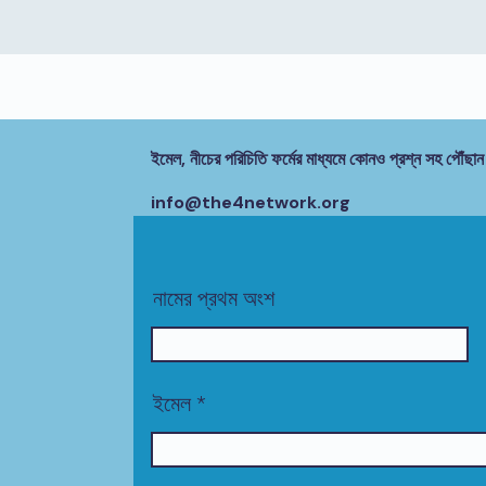
ইমেল, নীচের পরিচিতি ফর্মের মাধ্যমে কোনও প্রশ্ন সহ পৌঁছান
info@the4network.org
নামের প্রথম অংশ
ইমেল