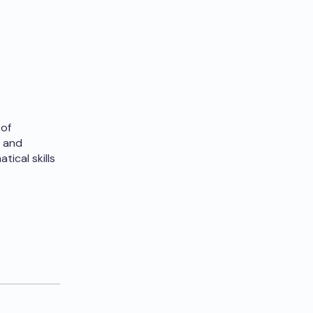
 of
n and
tical skills