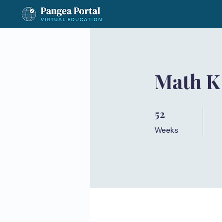
Math K
52
52 Weeks
Weeks