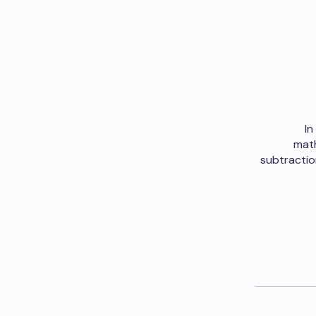
In
math
subtraction