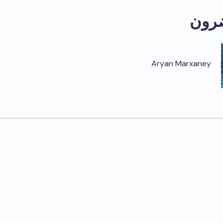
رون
Aryan Marxaney