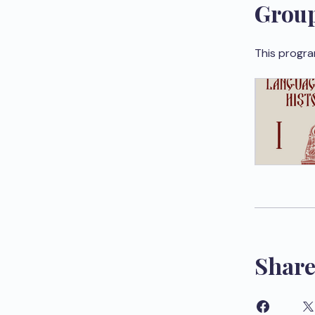
Group
This progra
Shar