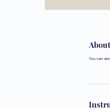
Abou
You can als
Instr