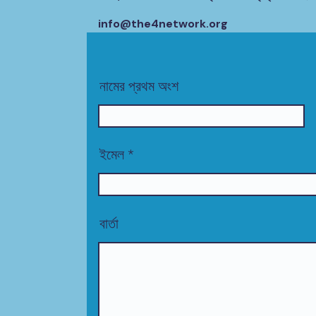
info@the4network.org
নামের প্রথম অংশ
ইমেল
বার্তা