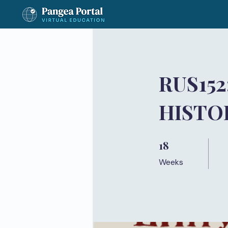
RUS15
HISTOR
18
18 Weeks
Weeks