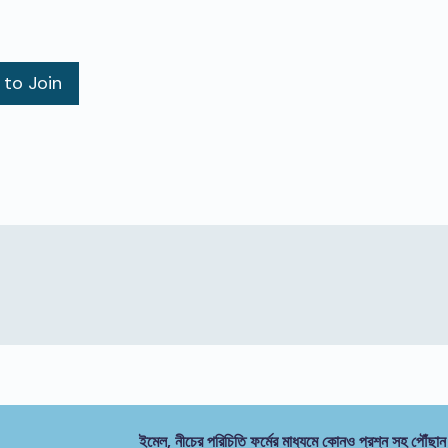
 to Join
ইমেল, নীচের পরিচিতি ফর্মের মাধ্যমে কোনও প্রশ্ন সহ পৌঁছান