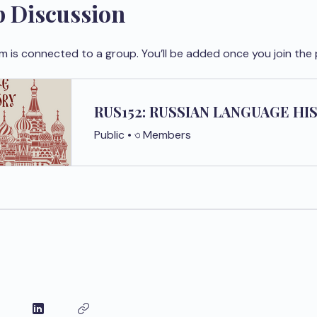
 Discussion
m is connected to a group. You’ll be added once you join the
Public
•
৩ Members
e