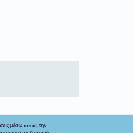
εις μέσω email, την
μοποιήστε τη ζωντανή