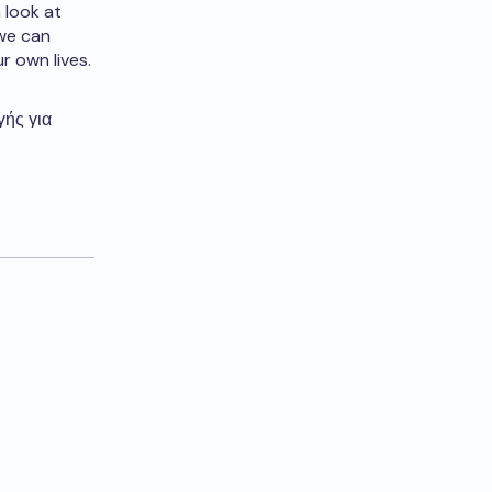
 look at
we can
r own lives.
γής για