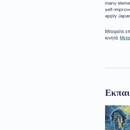
many elemen
self-improv
apply Japan
Μπορείτε επ
κινητά.
Μετα
Εκπαι