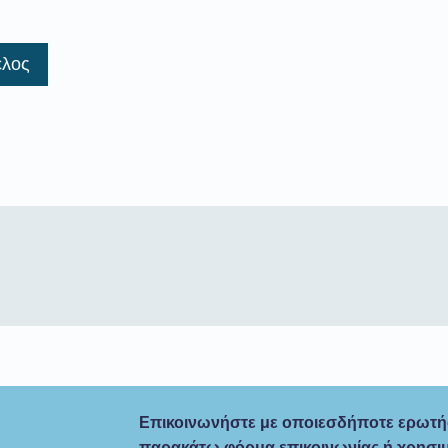
έλος
Επικοινωνήστε με οποιεσδήποτε ερωτήσ
παρακάτω φόρμα επικοινωνίας ή χρησι