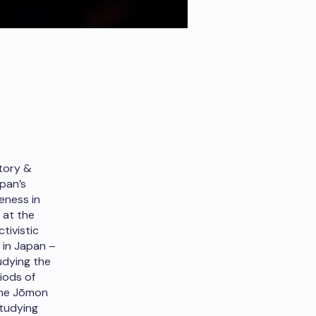
story &
pan’s
eness in
 at the
tivistic
 in Japan –
udying the
iods of
 the Jōmon
studying