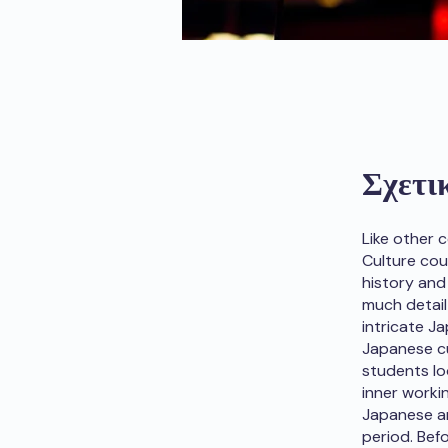
Σχετι
Like other 
Culture cou
history and
much detail 
intricate Ja
Japanese cu
students lo
inner worki
Japanese ar
period. Befo