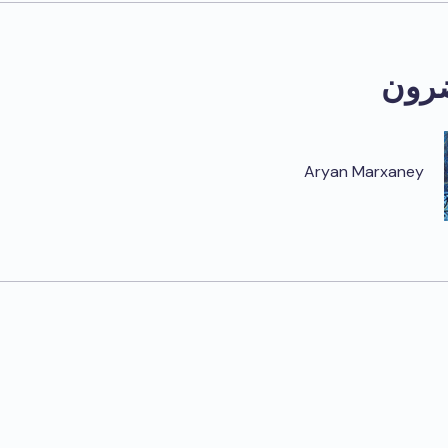
رون
Aryan Marxaney