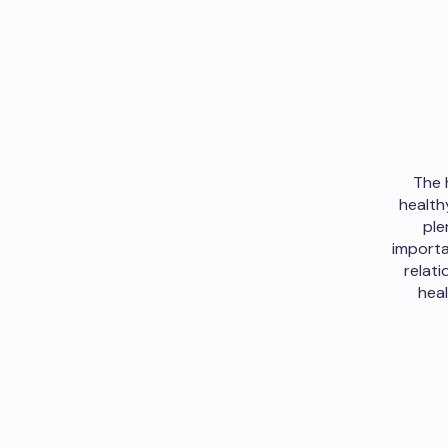
The 
health
ple
importa
relati
heal