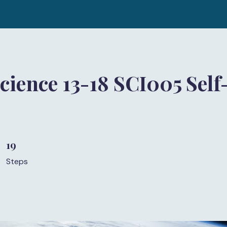
cience 13-18 SCI005 Self
)
19
19 Steps
Steps