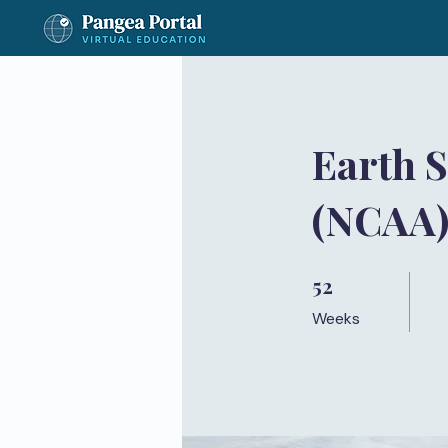
Earth S
(NCAA
52
52 Weeks
Weeks