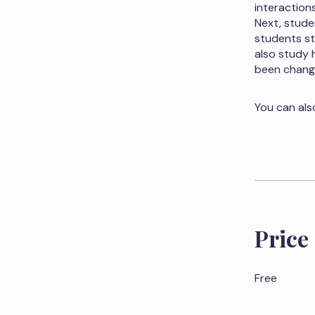
interaction
Next, studen
students st
also study 
been change
You can als
Price
Free