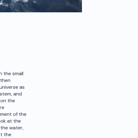
h the small
 then
universe as
system, and
 on the
re
ement of the
ook at the
 the water,
t the