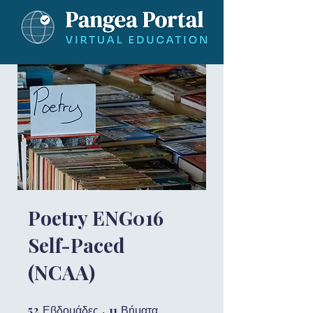
Poetry ENG016
Self-Paced
(NCAA)
52
52 Εβδομάδες
11
11 Βήματα
Εβδομάδες
Βήματα