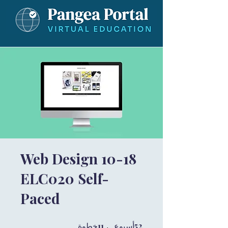
Web Design 10-18
ELC020 Self-
Paced
52
52 أسبوع
11
11 خطوة
أسبوع
خطوة