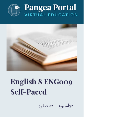
English 8 ENG009
Self-Paced
52
52 أسبوع
22
22 خطوة
أسبوع
خطوة