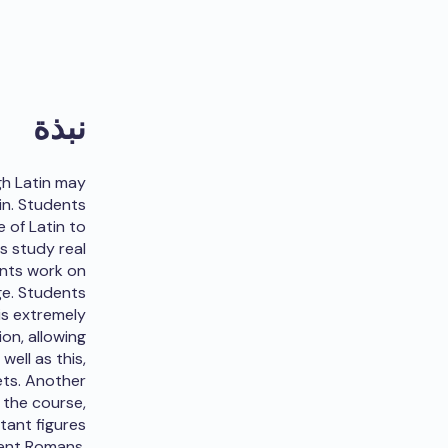
نبذة
gh Latin may
in. Students
 of Latin to
s study real
dents work on
ge. Students
is extremely
on, allowing
well as this,
ets. Another
 the course,
tant figures
ient Romans.