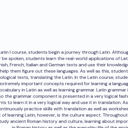
Latin I course, students begin a journey through Latin. Althou
 be spoken, students learn the real-world applications of Lat
nish, French, Italian and German texts and use their knowledge
help them figure out these languages. As well as this, student
logical texts, translating the Latin. In the Latin course, stu
 extremely important concepts required for learning a langua
ocabulary in Latin as well as learning grammar. Latin grammar 
 so the grammar component is presented in a very logical fashi
ts to learn it in a very logical way and use it in translation. As 
ntinuously practice skills with translation as well as workshe
f learning Latin, however, is the culture aspect. Throughout
tudy ancient Roman history and culture, learning about impor
in Roman history as well as the everyday life of the anc