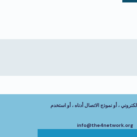
كتروني ، أو نموذج الاتصال أدناه ، أو استخدم
info@the4network.org