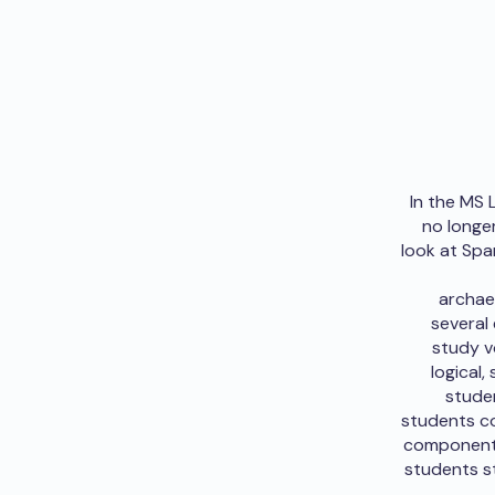
In the MS 
no longer
look at Spa
archaeo
several
study v
logical,
studen
students co
component o
students s