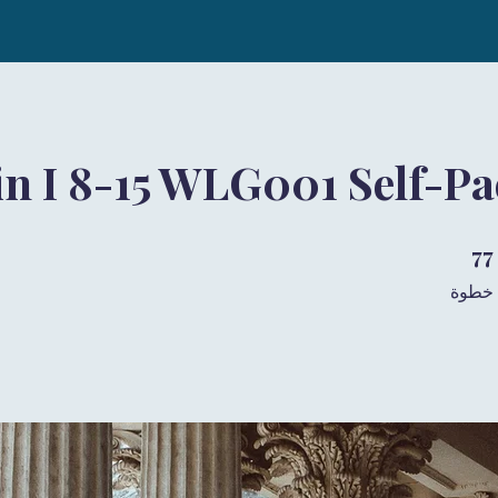
in I 8-15 WLG001 Self-P
77 خطوة
77
خطوة