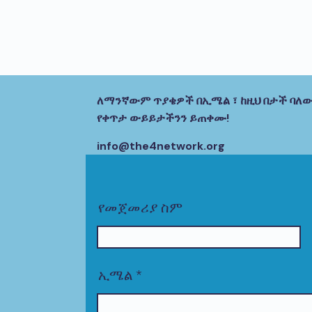
ለማንኛውም ጥያቄዎች በኢሜል ፣ ከዚህ በታች ባለው
የቀጥታ ውይይታችንን ይጠቀሙ!
info@the4network.org
የመጀመሪያ ስም
ኢሜል