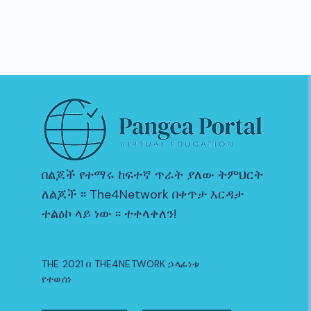
በልጆች የተማሩ ከፍተኛ ጥራት ያለው ትምህርት
ለልጆች ፡፡ The4Network በቀጥታ እርዳታ
ተልዕኮ ላይ ነው ፡፡ ተቀላቀለን!
THE 2021 በ THE4NETWORK ኃላፊነቱ
የተወሰነ