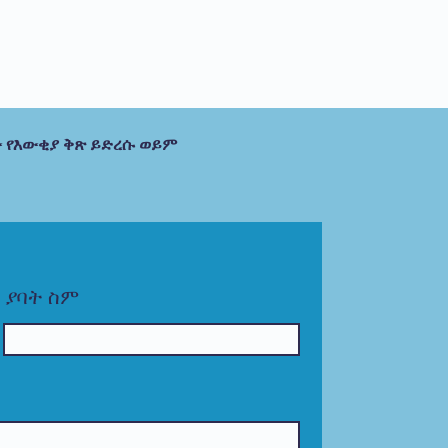
 የእውቂያ ቅጽ ይድረሱ ወይም
ያባት ስም