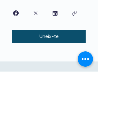
Uneix-te
Educació d’alta qualitat per a nens
ensenyats per nens. The4Network