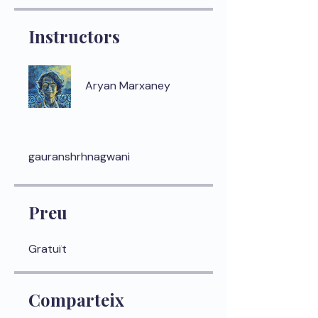
Instructors
Aryan Marxaney
gauranshrhnagwani
Preu
Gratuït
Comparteix