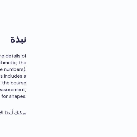
نبذة
e details of
ithmetic, the
me numbers).
is includes a
, the course
measurement,
 for shapes.
يمكنك أيضًا ال