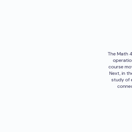
The Math 4 
operation
course mov
Next, in t
study of 
connec