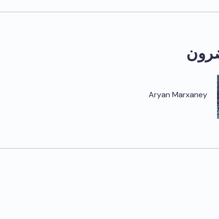
رون
Aryan Marxaney