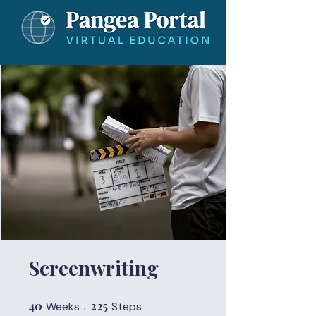
Screenwriting
40
40 Weeks
225
225 Steps
Weeks
Steps