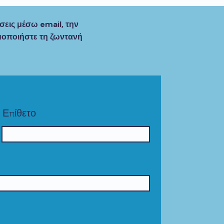
εις μέσω email, την
μοποιήστε τη ζωντανή
Επίθετο