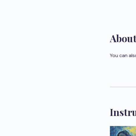
Abou
You can als
Instr