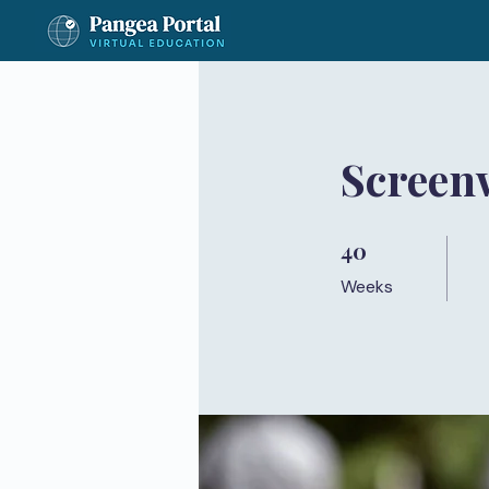
Screen
40
40 Weeks
Weeks