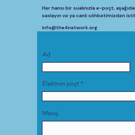
Hər hansı bir sualınızla e-poçt, aşağıda
saxlayın və ya canlı söhbətimizdən isti
info@the4network.org
Ad
Elektron poçt
Mesaj