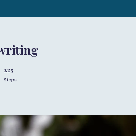
writing
225
225 Steps
Steps