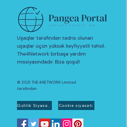
Uşaqlar tərəfindən tədris olunan
uşaqlar üçün yüksək keyfiyyətli təhsil.
The4Network birbaşa yardım
missiyasındadır. Bizə qoşul!
© 2021 THE4NETWORK Limited
tərəfindən
Gizlilik Siyasəti
Cookie siyasəti