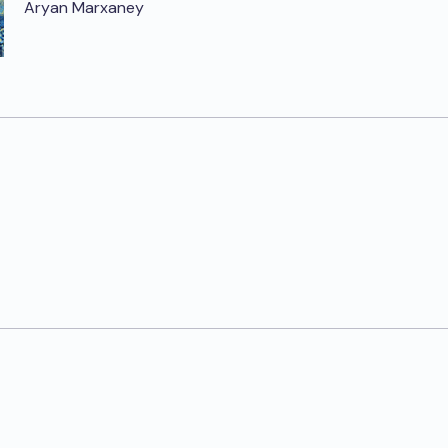
Aryan Marxaney
e