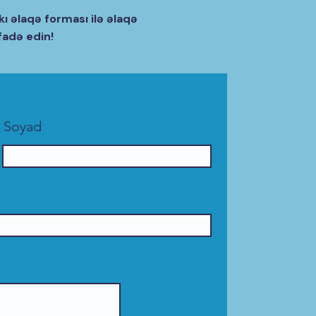
kı əlaqə forması ilə əlaqə
fadə edin!
Soyad