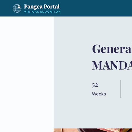
Genera
MAND
52
52 Weeks
Weeks