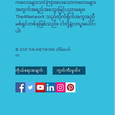
ကလေးများသင်ကြားပေးသောကလေးများ
အတွက်အရည်အသွေးမြင့်ပညာရေး။
The4Network သည်တိုက်ရိုက်အကူအညီ
မစ်ရှင်တစ်ခုဖြစ်သည်။ ငါတို့နဲ့လာပူးပေါင်း
ပါ!
© 2021 THE4NETWORK လီမိတက်
က
ကိုယ်ရေးအချက်အလက်မူဝါဒ
ကွတ်ကီးမူဝါဒ