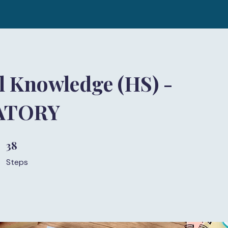
l Knowledge (HS) -
ATORY
38
38 Steps
Steps