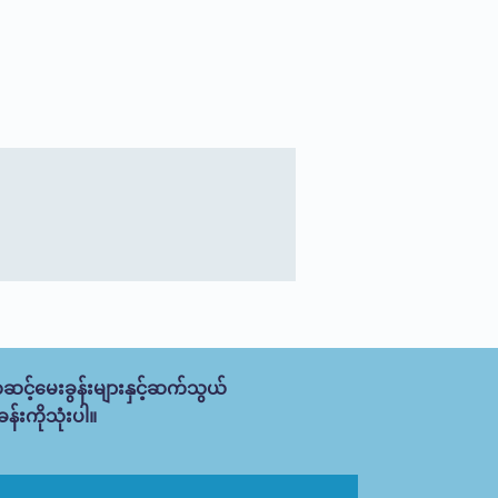
ဆင့်မေးခွန်းများနှင့်ဆက်သွယ်
န်းကိုသုံးပါ။