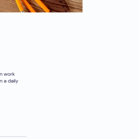
an work
n a daily