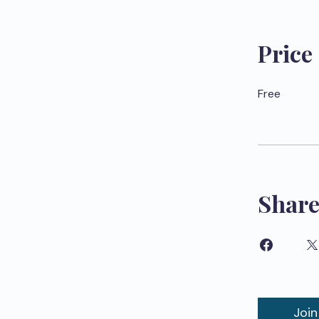
Price
Free
Shar
Join