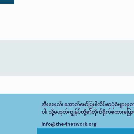
အီးမေးလ်၊ အောက်ဖော်ပြပါလိပ်စာပုံစံများမှတ
ပါ၊ သို့မဟုတ်ကျွန်ုပ်တို့၏တိုက်ရိုက်စကားပြောခ
info@the4network.org