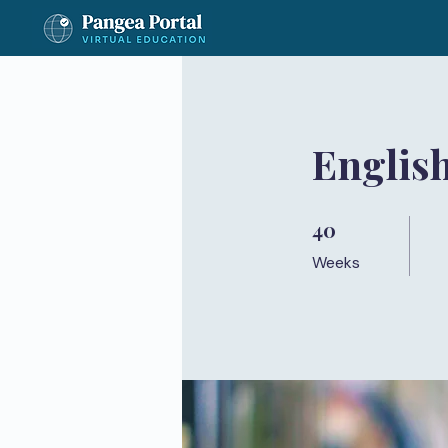
English
40
40 Weeks
Weeks