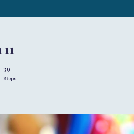
 11
39
39 Steps
Steps