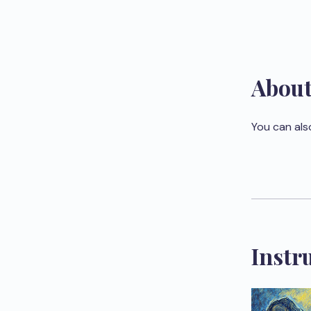
Abou
You can als
Instr