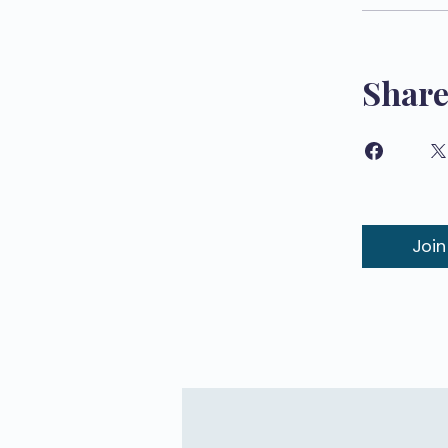
Shar
Join