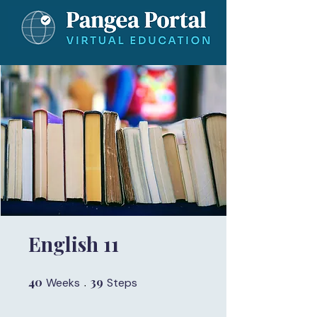
English 11
40
40 Weeks
39
39 Steps
Weeks
Steps