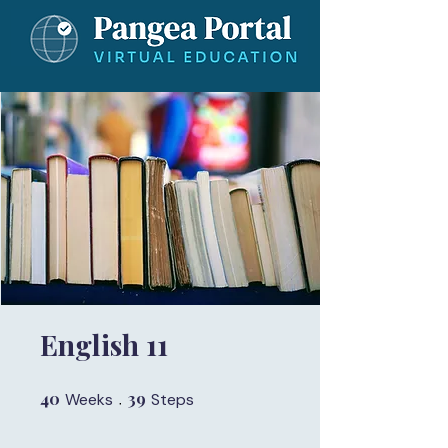
English 11
40
40 Weeks
39
39 Steps
Weeks
Steps