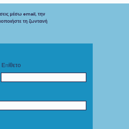
εις μέσω email, την
μοποιήστε τη ζωντανή
Επίθετο