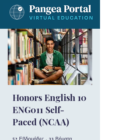
Honors English 10
ENG011 Self-
Paced (NCAA)
52
52 Εβδομάδες
33
33 Βήματα
Εβδομάδες
Βήματα